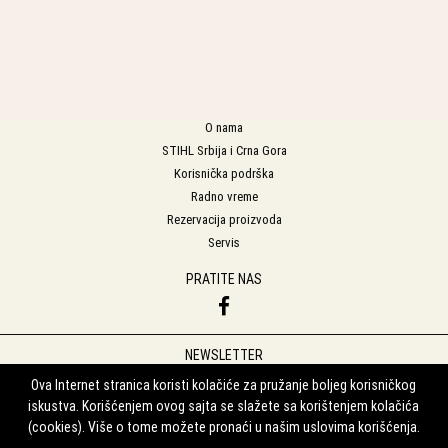
O nama
STIHL Srbija i Crna Gora
Korisnička podrška
Radno vreme
Rezervacija proizvoda
Servis
PRATITE NAS
NEWSLETTER
Prijavite se na naš Newsletter
Ova Internet stranica koristi kolačiće za pružanje boljeg korisničkog
iskustva. Korišćenjem ovog sajta se slažete sa korištenjem kolačića
Prijavi se
(cookies). Više o tome možete pronaći u našim uslovima korišćenja.