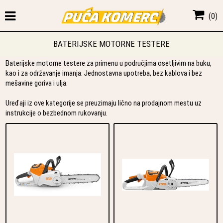
(
0
)
BATERIJSKE MOTORNE TESTERE
Baterijske motorne testere za primenu u područjima osetljivim na buku,
kao i za održavanje imanja. Jednostavna upotreba, bez kablova i bez
mešavine goriva i ulja.
Uređaji iz ove kategorije se preuzimaju lično na prodajnom mestu uz
instrukcije o bezbednom rukovanju.