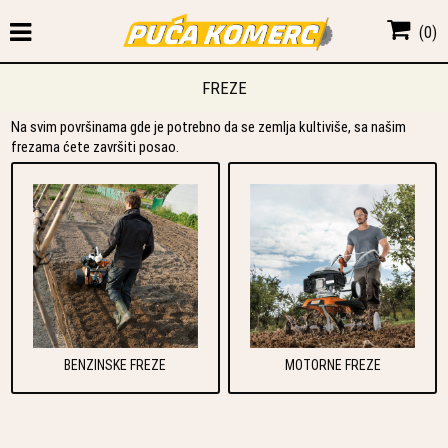
(
0
)
FREZE
Na svim površinama gde je potrebno da se zemlja kultiviše, sa našim
frezama ćete završiti posao.
BENZINSKE FREZE
MOTORNE FREZE