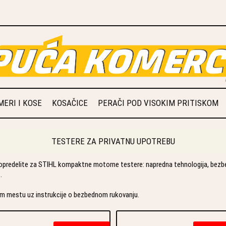
ERI I KOSE
KOSAČICE
PERAČI POD VISOKIM PRITISKOM
TESTERE ZA PRIVATNU UPOTREBU
e opredelite za STIHL kompaktne motorne testere: napredna tehnologija, bezbe
.
nom mestu uz instrukcije o bezbednom rukovanju.