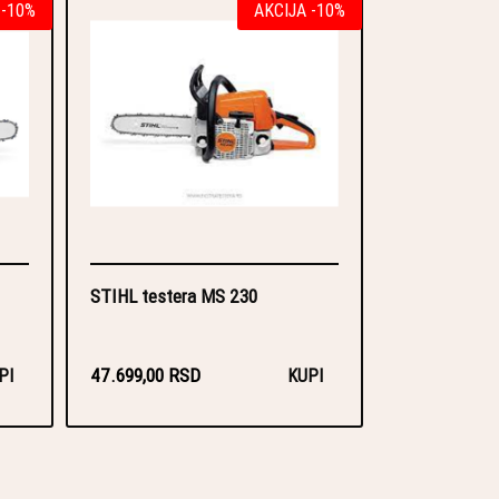
 -10%
AKCIJA -10%
STIHL testera MS 230
47.699,00 RSD
PI
KUPI