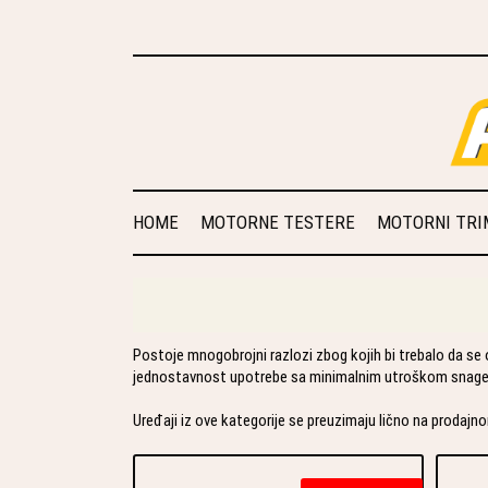
HOME
MOTORNE TESTERE
MOTORNI TRIM
Postoje mnogobrojni razlozi zbog kojih bi trebalo da s
jednostavnost upotrebe sa minimalnim utroškom snage
Uređaji iz ove kategorije se preuzimaju lično na prodaj