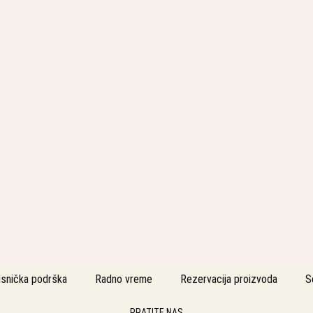
isnička podrška
Radno vreme
Rezervacija proizvoda
S
PRATITE NAS