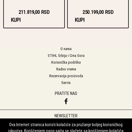
211.819,00 RSD
250.199,00 RSD
KUPI
KUPI
O nama
STIHL Srbija i Crna Gora
Korisnička podrška
Radno vreme
Rezervacija proizvoda
Servis
PRATITE NAS
NEWSLETTER
Prijavite se na naš Newsletter
Ova Internet stranica koristi kolačiće za pružanje boljeg korisničkog
iskustva. Korišćenjem ovog sajta se slažete sa korištenjem kolačića