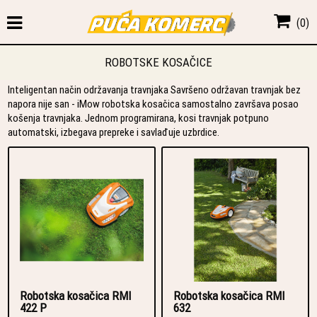
(
0
)
ROBOTSKE KOSAČICE
Inteligentan način održavanja travnjaka Savršeno održavan travnjak bez
napora nije san - iMow robotska kosačica samostalno završava posao
košenja travnjaka. Jednom programirana, kosi travnjak potpuno
automatski, izbegava prepreke i savlađuje uzbrdice.
Robotska kosačica RMI
Robotska kosačica RMI
422 P
632