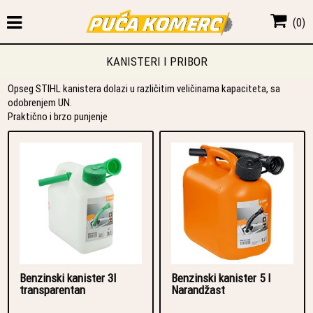
(
0
)
KANISTERI I PRIBOR
Opseg STIHL kanistera dolazi u različitim veličinama kapaciteta, sa
odobrenjem UN.
Praktično i brzo punjenje
Benzinski kanister 3l
Benzinski kanister 5 l
transparentan
Narandžast