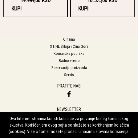
19.999,00 RSD
10.575,00 RSD
KUPI
KUPI
O nama
STIHL Srbija i Crna Gora
Korisnička podrška
Radno vreme
Rezervacija proizvoda
Servis
PRATITE NAS
NEWSLETTER
Prijavite se na naš Newsletter
Ova Internet stranica koristi kolačiće za pružanje boljeg korisničkog
iskustva. Korišćenjem ovog sajta se slažete sa korištenjem kolačića
Prijavi se
(cookies). Više o tome možete pronaći u našim uslovima korišćenja.