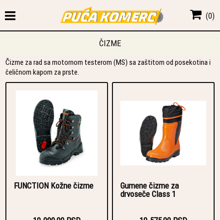
(
0
)
ČIZME
Čizme za rad sa motornom testerom (MS) sa zaštitom od posekotina i
čeličnom kapom za prste.
FUNCTION Kožne čizme
Gumene čizme za
drvoseče Class 1