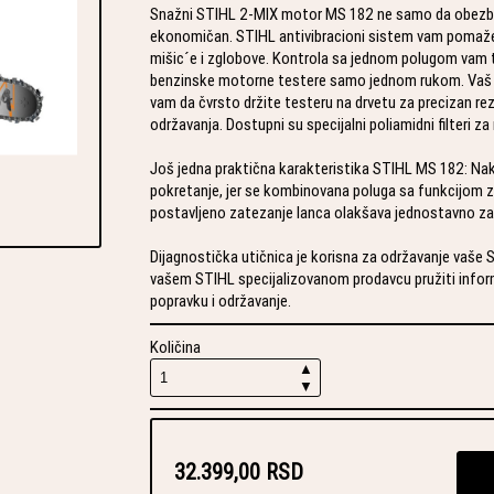
Snažni STIHL 2-MIX motor MS 182 ne samo da obezbeđ
ekonomičan. STIHL antivibracioni sistem vam pomaže
mišic´e i zglobove. Kontrola sa jednom polugom vam
benzinske motorne testere samo jednom rukom. Vaš 
vam da čvrsto držite testeru na drvetu za precizan rez
održavanja. Dostupni su specijalni poliamidni filteri za
Još jedna praktična karakteristika STIHL MS 182: N
pokretanje, jer se kombinovana poluga sa funkcijom z
postavljeno zatezanje lanca olakšava jednostavno zat
Dijagnostička utičnica je korisna za održavanje vaš
vašem STIHL specijalizovanom prodavcu pružiti inform
popravku i održavanje.
Količina
▲
▼
32.399,00 RSD