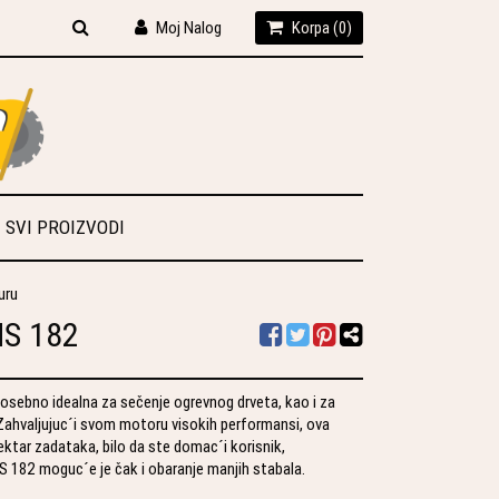
Moj Nalog
Korpa (
0
)
SVI PROIZVODI
uru
MS 182
sebno idealna za sečenje ogrevnog drveta, kao i za
. Zahvaljujuc´i svom motoru visokih performansi, ova
ktar zadataka, bilo da ste domac´i korisnik,
 MS 182 moguc´e je čak i obaranje manjih stabala.