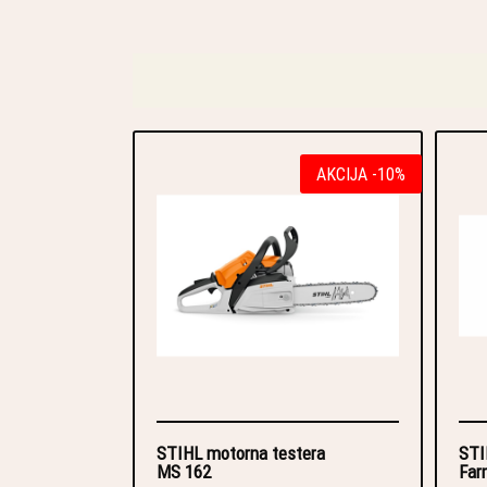
AKCIJA -10%
STIHL motorna testera
STI
MS 162
Far