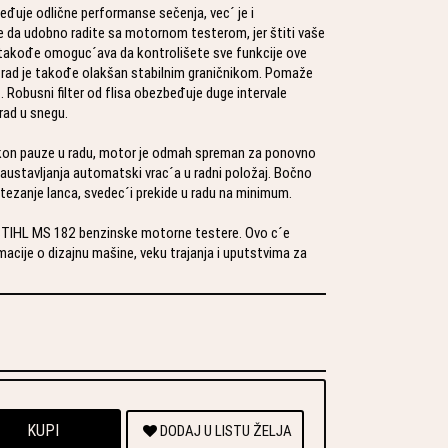
uje odlične performanse sečenja, vec´ je i
 da udobno radite sa motornom testerom, jer štiti vaše
 takođe omoguc´ava da kontrolišete sve funkcije ove
rad je takođe olakšan stabilnim graničnikom. Pomaže
. Robusni filter od flisa obezbeđuje duge intervale
 rad u snegu.
akon pauze u radu, motor je odmah spreman za ponovno
austavljanja automatski vrac´a u radni položaj. Bočno
ezanje lanca, svedec´i prekide u radu na minimum.
e STIHL MS 182 benzinske motorne testere. Ovo c´e
acije o dizajnu mašine, veku trajanja i uputstvima za
KUPI
DODAJ U LISTU ŽELJA