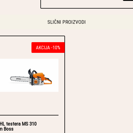
SLIČNI PROIZVODI
AKCIJA -10%
HL testera MS 310
m Boss