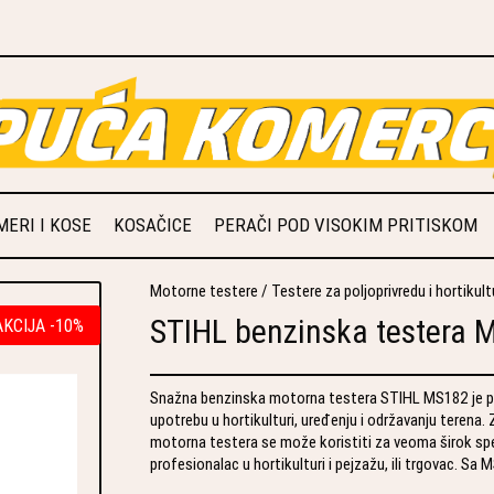
ERI I KOSE
KOSAČICE
PERAČI POD VISOKIM PRITISKOM
Motorne testere
/
Testere za poljoprivredu i hortikult
STIHL benzinska testera 
AKCIJA -10%
Snažna benzinska motorna testera STIHL MS182 je po
upotrebu u hortikulturi, uređenju i održavanju terena
motorna testera se može koristiti za veoma širok spe
profesionalac u hortikulturi i pejzažu, ili trgovac. Sa