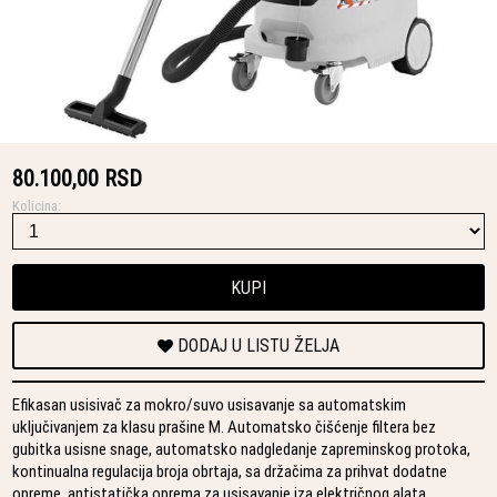
80.100,00 RSD
Kolicina:
KUPI
DODAJ U LISTU ŽELJA
Efikasan usisivač za mokro/suvo usisavanje sa automatskim
uključivanjem za klasu prašine M. Automatsko čišćenje filtera bez
gubitka usisne snage, automatsko nadgledanje zapreminskog protoka,
kontinualna regulacija broja obrtaja, sa držačima za prihvat dodatne
opreme, antistatička oprema za usisavanje iza električnog alata.