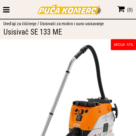
(
0
)
Uređaji za čišćenje
/
Usisivači za mokro i suvo usisavanje
Usisivač SE 133 ME
AKCIJA -10%