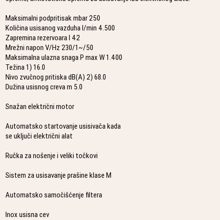
Maksimalni podpritisak mbar 250
Količina usisanog vazduha l/min 4.500
Zapremina rezervoara l 42
Mrežni napon V/Hz 230/1~/50
Maksimalna ulazna snaga P max W 1.400
Težina 1) 16.0
Nivo zvučnog pritiska dB(A) 2) 68.0
Dužina usisnog creva m 5.0
Snažan električni motor
Automatsko startovanje usisivača kada
se uključi električni alat
Ručka za nošenje i veliki točkovi
Sistem za usisavanje prašine klase M
Automatsko samočišćenje filtera
Inox usisna cev