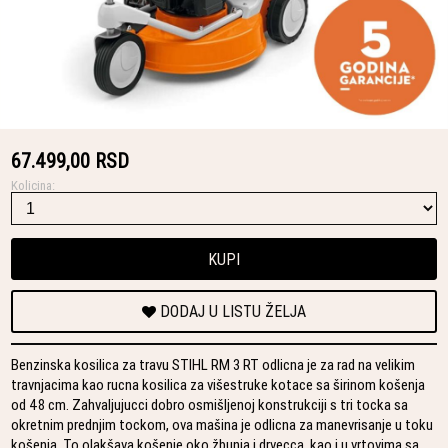
67.499,00 RSD
Kolicina:
KUPI
DODAJ U LISTU ŽELJA
Benzinska kosilica za travu STIHL RM 3 RT odlicna je za rad na velikim
travnjacima kao rucna kosilica za višestruke kotace sa širinom košenja
od 48 cm. Zahvaljujucci dobro osmišljenoj konstrukciji s tri tocka sa
okretnim prednjim tockom, ova mašina je odlicna za manevrisanje u toku
košenja. To olakšava košenje oko žbunja i drvecca, kao i u vrtovima sa