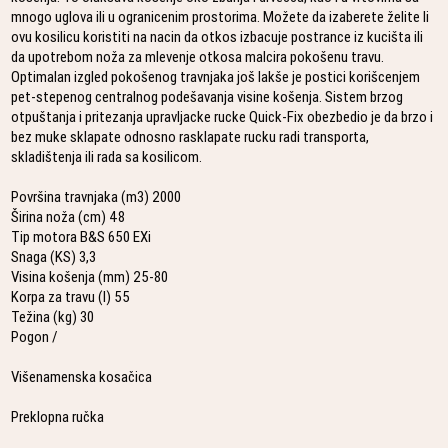
mnogo uglova ili u ogranicenim prostorima. Možete da izaberete želite li
ovu kosilicu koristiti na nacin da otkos izbacuje postrance iz kucišta ili
da upotrebom noža za mlevenje otkosa malcira pokošenu travu.
Optimalan izgled pokošenog travnjaka još lakše je postici korišcenjem
pet-stepenog centralnog podešavanja visine košenja. Sistem brzog
otpuštanja i pritezanja upravljacke rucke Quick-Fix obezbedio je da brzo i
bez muke sklapate odnosno rasklapate rucku radi transporta,
skladištenja ili rada sa kosilicom.
Površina travnjaka (m3) 2000
Širina noža (cm) 48
Tip motora B&S 650 EXi
Snaga (KS) 3,3
Visina košenja (mm) 25-80
Korpa za travu (l) 55
Težina (kg) 30
Pogon /
Višenamenska kosačica
Preklopna ručka