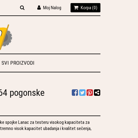
Moj Nalog
Korpa (
0
)
SVI PROIZVODI
64 pogonske
ke spojke Lanac za testeru visokog kapaciteta za
tremno visok kapacitet ubadanja i kvalitet sečenja,