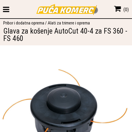
(
0
)
Pribor i dodatna oprema
/
Alati za trimere i oprema
Glava za košenje AutoCut 40-4 za FS 360 -
FS 460