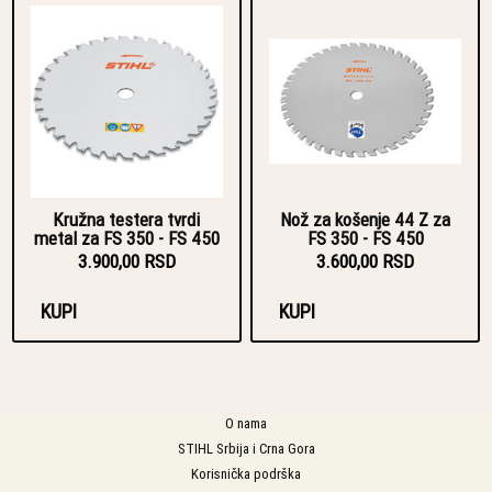
Kružna testera tvrdi
Nož za košenje 44 Z za
metal za FS 350 - FS 450
FS 350 - FS 450
3.900,00 RSD
3.600,00 RSD
KUPI
KUPI
O nama
STIHL Srbija i Crna Gora
Korisnička podrška