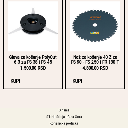
Glava za košenje PolyCut
Nož za košenje 40 Z za
6-3 za FS 38 i FS 45
FS 90 - FS 250 i FR 130 T
1.500,00 RSD
4.800,00 RSD
KUPI
KUPI
O nama
STIHL Srbija i Crna Gora
Korisnička podrška