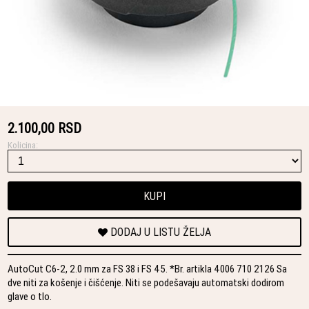
2.100,00 RSD
Kolicina:
KUPI
DODAJ U LISTU ŽELJA
AutoCut C6-2, 2.0 mm za FS 38 i FS 45. *Br. artikla 4006 710 2126 Sa
dve niti za košenje i čišćenje. Niti se podešavaju automatski dodirom
glave o tlo.