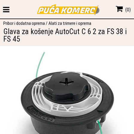
(
0
)
Pribor i dodatna oprema
/
Alati za trimere i oprema
Glava za košenje AutoCut C 6 2 za FS 38 i
FS 45