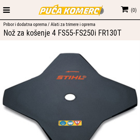
(
0
)
Pribor i dodatna oprema
/
Alati za trimere i oprema
Nož za košenje 4 FS55-FS250i FR130T