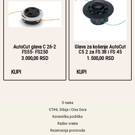
AutoCut glava C 26-2
Glava za košenje AutoCut
FS55- FS250
C5 2 za FS 38 i FS 45
3.000,00 RSD
1.500,00 RSD
KUPI
KUPI
O nama
STIHL Srbija i Crna Gora
Korisnička podrška
Radno vreme
Rezervacija proizvoda