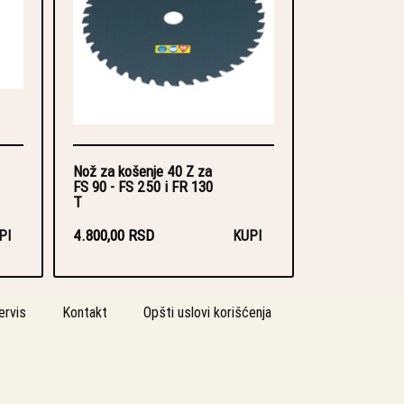
Nož za košenje 40 Z za
FS 90 - FS 250 i FR 130
T
4.800,00 RSD
PI
KUPI
ervis
Kontakt
Opšti uslovi korišćenja