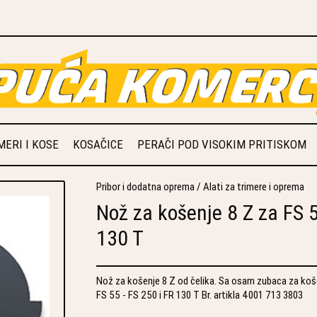
ERI I KOSE
KOSAČICE
PERAČI POD VISOKIM PRITISKOM
Pribor i dodatna oprema
/
Alati za trimere i oprema
Nož za košenje 8 Z za FS 5
130 T
Nož za košenje 8 Z od čelika. Sa osam zubaca za košen
FS 55 - FS 250 i FR 130 T Br. artikla 4001 713 3803