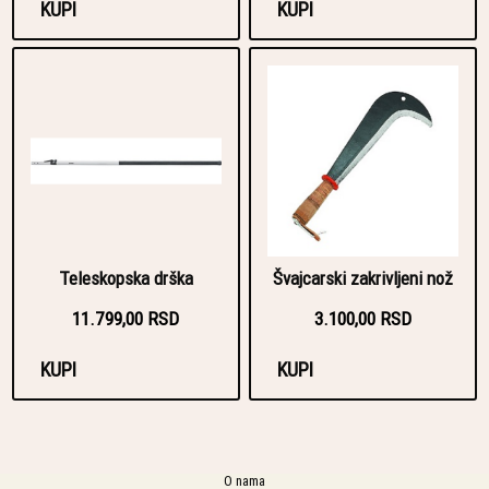
KUPI
KUPI
Teleskopska drška
Švajcarski zakrivljeni nož
11.799,00 RSD
3.100,00 RSD
KUPI
KUPI
O nama