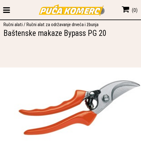
(
0
)
Ručni alati
/
Ručni alat za održavanje drveća i žbunja
Baštenske makaze Bypass PG 20