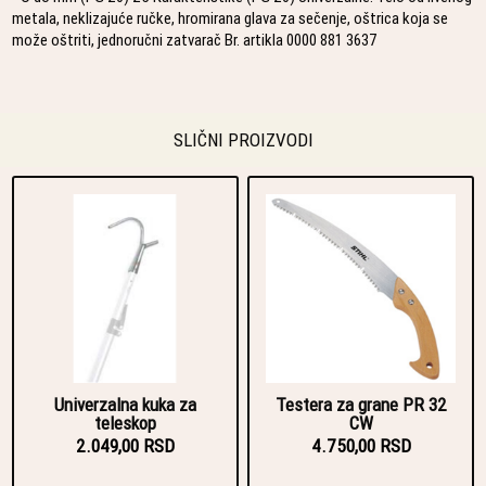
metala, neklizajuće ručke, hromirana glava za sečenje, oštrica koja se
može oštriti, jednoručni zatvarač Br. artikla 0000 881 3637
SLIČNI PROIZVODI
Univerzalna kuka za
Testera za grane PR 32
teleskop
CW
2.049,00 RSD
4.750,00 RSD