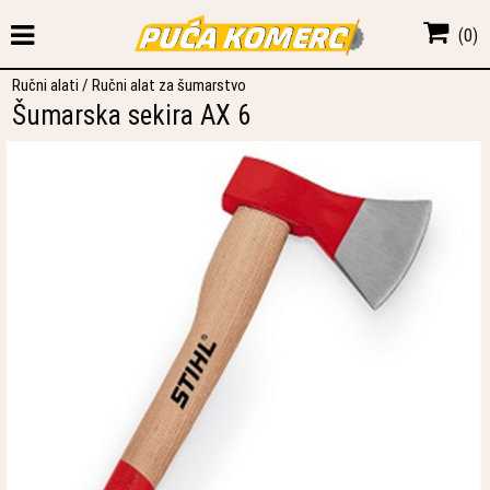
(
0
)
Ručni alati
/
Ručni alat za šumarstvo
Šumarska sekira AX 6