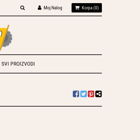
Moj Nalog
Korpa (
0
)
SVI PROIZVODI