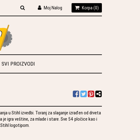
Moj Nalog
Korpa (
0
)
SVI PROIZVODI
ganja u Stihl izvedbi. Toranj za slaganje izrađen od drveta
 je igra veštine, za mlade i stare. Sve 54 pločice kao i
 Stihl logotipom.