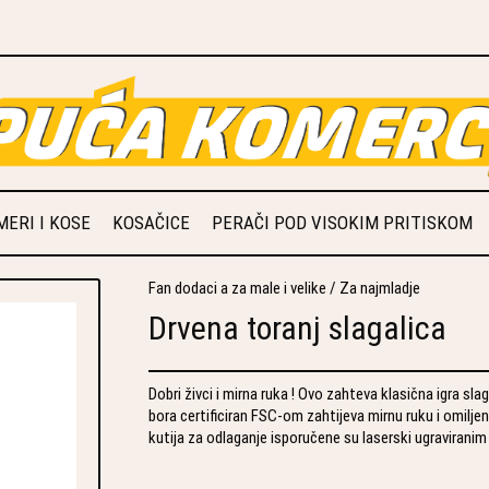
ERI I KOSE
KOSAČICE
PERAČI POD VISOKIM PRITISKOM
Fan dodaci a za male i velike
/
Za najmladje
Drvena toranj slagalica
Dobri živci i mirna ruka ! Ovo zahteva klasična igra sla
bora certificiran FSC-om zahtijeva mirnu ruku i omiljena
kutija za odlaganje isporučene su laserski ugraviranim