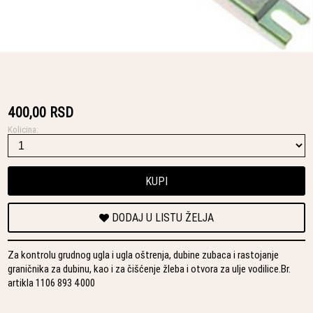
400,00 RSD
Kolicina:
KUPI
DODAJ U LISTU ŽELJA
Za kontrolu grudnog ugla i ugla oštrenja, dubine zubaca i rastojanje
graničnika za dubinu, kao i za čišćenje žleba i otvora za ulje vodilice.Br.
artikla 1106 893 4000