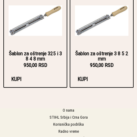
Šablon za oštrenje 325 i 3
Šablon za oštrenje 3 8 5 2
8 4 8 mm
mm
950,00 RSD
950,00 RSD
KUPI
KUPI
O nama
STIHL Srbija i Crna Gora
Korisnička podrška
Radno vreme