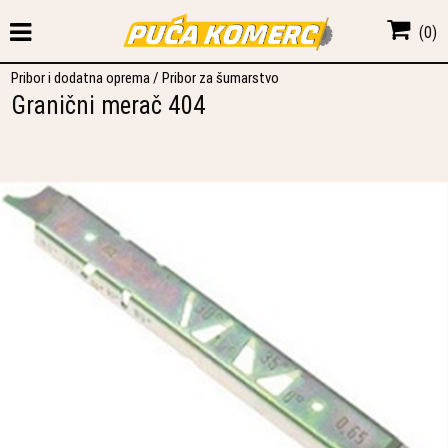
(
0
)
Pribor i dodatna oprema
/
Pribor za šumarstvo
Granični merač 404